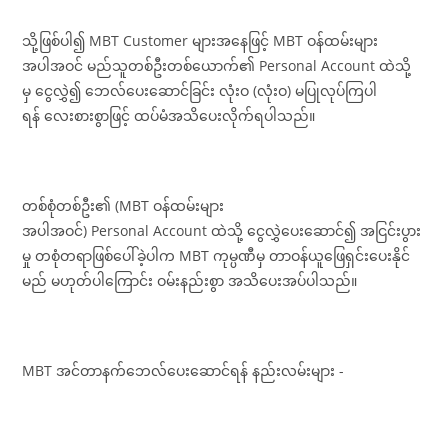
သို့ဖြစ်ပါ၍ MBT Customer များအနေဖြင့် MBT ဝန်ထမ်းများ
အပါအဝင် မည်သူတစ်ဦးတစ်ယောက်၏ Personal Account ထဲသို့
မှ ငွေလွှဲ၍ ဘေလ်ပေးဆောင်ခြင်း လုံးဝ (လုံးဝ) မပြုလုပ်ကြပါ
ရန် လေးစားစွာဖြင့် ထပ်မံအသိပေးလိုက်ရပါသည်။
တစ်စုံတစ်ဦး၏ (MBT ဝန်ထမ်းများ
အပါအဝင်) Personal Account ထဲသို့ ငွေလွှဲပေးဆောင်၍ အငြင်းပွား
မှု တစုံတရာဖြစ်ပေါ်ခဲ့ပါက MBT ကုမ္ပဏီမှ တာဝန်ယူဖြေရှင်းပေးနိုင်
မည် မဟုတ်ပါကြောင်း ဝမ်းနည်းစွာ အသိပေးအပ်ပါသည်။
MBT အင်တာနက်ဘေလ်ပေးဆောင်ရန် နည်းလမ်းများ -