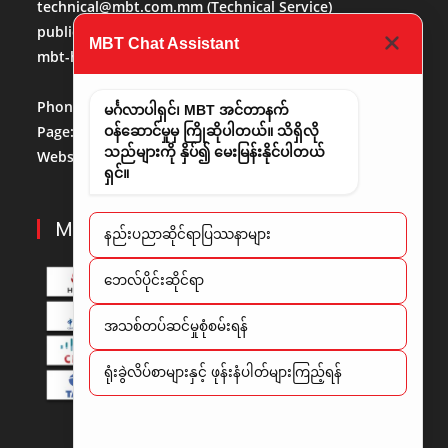
technical@mbt.com.mm
(Technical Service)
publicaffairs@mbt.com.mm
(Public Affairs)
MBT Chat Assistant
mbt-hr@mbt.com.mm
(Human Resource)
Phone No:
013684488
မင်္ဂလာပါရှင်၊ MBT အင်တာနက်
Page:
http://www.facebook.com/mbt.mm
ဝန်ဆောင်မှုမှ ကြိုဆိုပါတယ်။ သိရှိလို
သည်များကို နှိပ်၍ မေးမြန်းနိုင်ပါတယ်
Website:
www.mbt.com.mm/
LinkedIn:
LinedIn
ရှင်။
MBT PARTNERS
နည်းပညာဆိုင်ရာပြဿနာများ
​ဘေလ်ပိုင်းဆိုင်ရာ
အသစ်တပ်ဆင်မှုစုံစမ်းရန်
ရုံးခွဲလိပ်စာများနှင့် ဖုန်းနံပါတ်များကြည့်ရန်