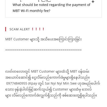
What should be noted regarding the payment of
MBT Wi-Fi monthly fee?
SCAM ALERT
MBT Customer များသို့ အသိပေးအကြောင်းကြားခြင်း
========================================
လတ်တလောတွင် MBT Customer များထံသို့ MBT ဝန်ထမ်း
အယောင်ဆောင်၍ ငွေလိမ်လည်ကောက်ခံမှုများရှိနေပါသည်။
09774840955 (Kpay တွင် Sai Nyi Nyi Min Swe ဟုအမည်ပေါက်
သော) ဖုန်းနံပါတ်ဖြင့်ဆက်သွယ်၍ Customer များထံမှ ဘေလ်
များ လိမ်လည်ကောက်ခံလျှက်ရှိသည်ကို စစ်ဆေးတွေ့ရှိရပါသည်။