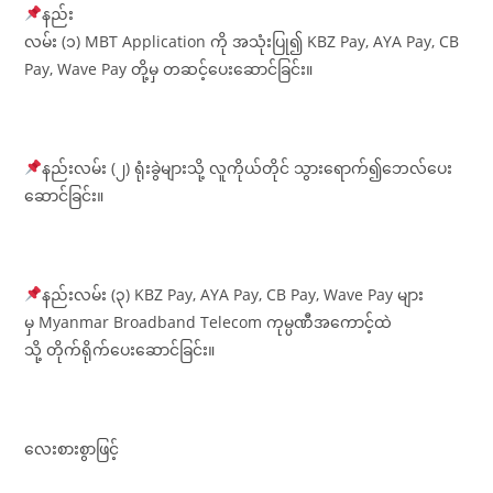
နည်း
လမ်း (၁) MBT Application ကို အသုံးပြု၍ KBZ Pay, AYA Pay, CB
Pay, Wave Pay တို့မှ တဆင့်ပေးဆောင်ခြင်း။
နည်းလမ်း (၂) ရုံးခွဲများသို့ လူကိုယ်တိုင် သွားရောက်၍ဘေလ်ပေး
ဆောင်ခြင်း။
နည်းလမ်း (၃) KBZ Pay, AYA Pay, CB Pay, Wave Pay များ
မှ Myanmar Broadband Telecom ကုမ္ပဏီအကောင့်ထဲ
သို့ တိုက်ရိုက်ပေးဆောင်ခြင်း။
လေးစားစွာဖြင့်