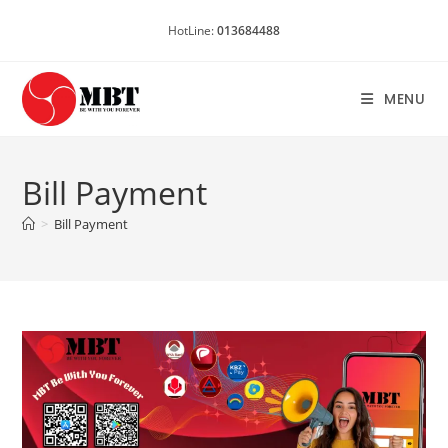
Skip
HotLine:
013684488
to
content
MENU
Bill Payment
>
Bill Payment