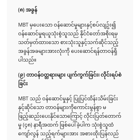
(၈) အခွန်
MBT မှပေးသော ဝန်ဆောင်မှုများနှင့်စပ်လျဥ်း၍
ဝန်ဆောင်မှုရယူသုံးစွဲသူသည် နိုင်ငံတော်အစိုးရမှ
သတ်မှတ်ထားသော စားသုံးသူနှင့်သက်ဆိုင်သည့်
အခွန်အခများအားလုံးကို ပေးဆောင်ရန်တာဝန်ရှိ
ပါသည်။
(၉) တာဝန်ဝတ္တရားများ ပျက်ကွက်ခြင်း၊ လိုင်းရပ်စဲ
ခြင်း
MBT သည် ဝန်ဆောင်မှုနှင့် ပြုပြင်ထိန်းသိမ်းခြင်း
နှင့်ဆိုင်သော တာဝန်များကိုကောင်းမွန်စွာ မ
ဖြည့်ဆည်းပေးနိုင်သောကြောင့် လိုင်းပြတ်တောက်
မှု (၄၈) နာရီအထက် ဖြစ်ပေါ်ခဲ့ပါက သုံးစွဲသူထံ
ကျော်လွန် သည့်ရက်များအား အစားထိုးပြန်လည်