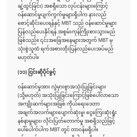
ချဲ့ထွင်ခြင်း) အစရှိသော လုပ်ငန်းများကြောင့်
ဝန်ဆောင်မှုပျက်ကွက်မှုများရှိပါက နားလည်
စောင့်ဆိုင်းပေးရန်နှင့် MBT သည် ဝန်ဆောင်မှုများ
ပြန်လည်ပေးနိုင်ရန် အစွမ်းကုန်ကြိုးစားသွားမည်
ဖြစ်သည်။ ၎င်းအခြေအနေများအတွက် MBT မှ
သုံးစွဲသူထံ ရက်အစားထိုးပြန်လည်ပေးအပ်မည်
မဟုတ်ပါ။
(၁၁) ငြင်းဆိုပိုင်ခွင့်
ဝန်ဆောင်မှုအား လွဲမှားစွာအသုံးပြုခြင်းများ
(သို့မဟုတ်) အသုံးပြုခြင်းကြောင့်ဖြစ်ပေါ်လာသော
အကျိုးဆက်များအဖြစ် ကိုယ်ရေးဒေတာ
အချက်အလက်များပျောက်ဆုံးမှု၊ ငွေကြေးဆုံးရှုံး
နစ်နာမှုများ၊ လိုင်းပြတ်တောက်မှု အစရှိသည်ဖြင့်
ပေါ်ပေါက်ပါက MBT တွင် တာဝန်မရှိပါ။