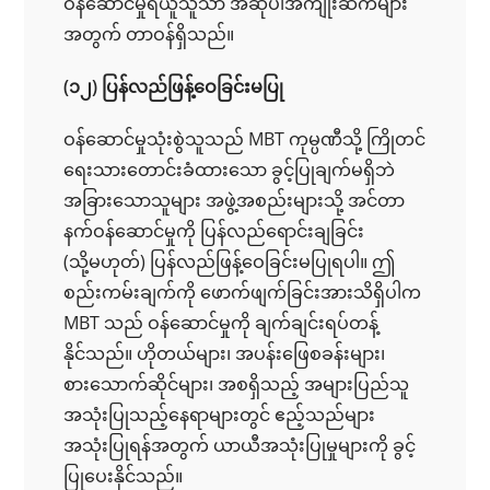
ဝန်ဆောင်မှုရယူသူသာ အဆိုပါအကျိုးဆက်များ
အတွက် တာဝန်ရှိသည်။
(၁၂) ပြန်လည်ဖြန့်ဝေခြင်းမပြု
ဝန်ဆောင်မှုသုံးစွဲသူသည် MBT ကုမ္ပဏီသို့ ကြိုတင်
ရေးသားတောင်းခံထားသော ခွင့်ပြုချက်မရှိဘဲ
အခြားသောသူများ အဖွဲ့အစည်းများသို့ အင်တာ
နက်ဝန်ဆောင်မှုကို ပြန်လည်ရောင်းချခြင်း
(သို့မဟုတ်) ပြန်လည်ဖြန့်ဝေခြင်းမပြုရပါ။ ဤ
စည်းကမ်းချက်ကို ဖောက်ဖျက်ခြင်းအားသိရှိပါက
MBT သည် ဝန်ဆောင်မှုကို ချက်ချင်းရပ်တန့်
နိုင်သည်။ ဟိုတယ်များ၊ အပန်းဖြေစခန်းများ၊
စားသောက်ဆိုင်များ၊ အစရှိသည့် အများပြည်သူ
အသုံးပြုသည့်နေရာများတွင် ဧည့်သည်များ
အသုံးပြုရန်အတွက် ယာယီအသုံးပြုမှုများကို ခွင့်
ပြုပေးနိုင်သည်။