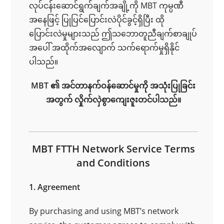
လုပ်ငန်းဆောင်ရွက်ချက်အချို့ကို MBT ကုမ္ပဏီ
အနေဖြင့် ပြုပြင်ပြောင်းလဲပိုင်ခွင့်ရှိပြီး ထို
ပြောင်းလဲမှုများသည် ဤသဘောတူညီချက်စာချုပ်
အပေါ် အထိုက်အလျောက် သက်ရောက်မှုရှိနိုင်
ပါသည်။
MBT ၏ အင်တာနက်ဝန်ဆောင်မှုကို အသုံးပြုခြင်း
အတွက် လှိုက်လှဲစွာကျေးဇူးတင်ပါသည်။
MBT FTTH Network Service Terms
and Conditions
1. Agreement
By purchasing and using MBT’s network