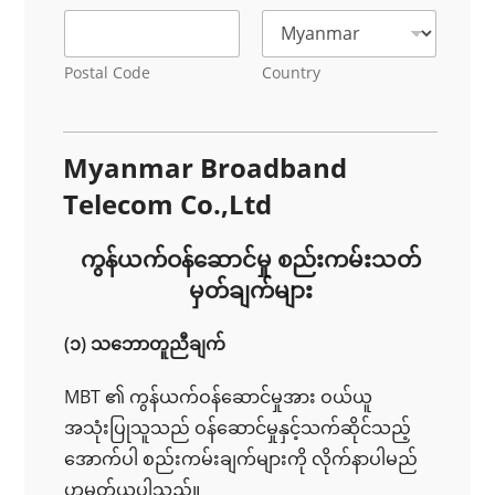
Postal Code
Country
Myanmar Broadband
Telecom Co.,Ltd
ကွန်ယက်ဝန်ဆောင်မှု စည်းကမ်းသတ်
မှတ်ချက်များ
(၁) သဘောတူညီချက်
MBT ၏ ကွန်ယက်ဝန်ဆောင်မှုအား ဝယ်ယူ
အသုံးပြုသူသည် ဝန်ဆောင်မှုနှင့်သက်ဆိုင်သည့်
အောက်ပါ စည်းကမ်းချက်များကို လိုက်နာပါမည်
ဟုမှတ်ယူပါသည်။