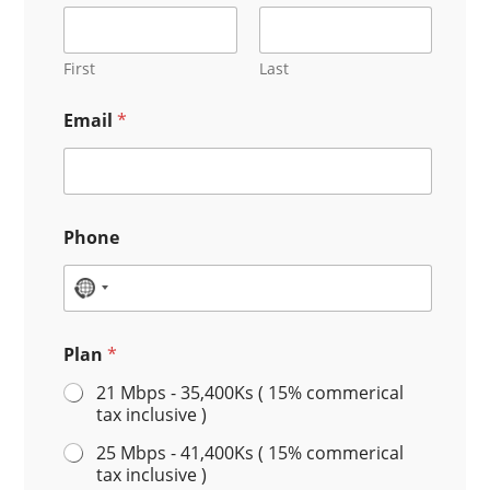
First
Last
Email
*
Phone
N
o
Plan
c
*
o
21 Mbps - 35,400Ks ( 15% commerical
tax inclusive )
u
n
25 Mbps - 41,400Ks ( 15% commerical
tax inclusive )
t