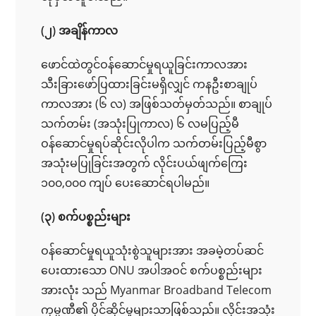
(၂) အချိန်ကာလ
ဖောင်ထဲတွင်ဝန်ဆောင်မှုရယူခြင်းကာလအား
သီးခြားဖော်ပြထားခြင်းမရှိလျှင် ကနဦးစာချုပ်
ကာလအား (၆ လ) အဖြစ်သတ်မှတ်သည်။ စာချုပ်
သက်တမ်း (အသုံးပြုကာလ) ၆ လမပြည့်မီ
ဝန်ဆောင်မှုရပ်ဆိုင်းလိုပါက သက်တမ်းပြည့်မီစွာ
အသုံးမပြုခြင်းအတွက် လိုင်းပယ်ဖျက်ကြေး
၁၀၀,၀၀၀ ကျပ် ပေးဆောင်ရပါမည်။
(၃) စက်ပစ္စည်းများ
ဝန်ဆောင်မှုရယူသုံးစွဲသူများအား အခမဲ့တပ်ဆင်
ပေးထားသော ONU အပါအဝင် စက်ပစ္စည်းများ
အားလုံး သည် Myanmar Broadband Telecom
ကုမ္ပဏီ၏ ပိုင်ဆိုင်မှုများသာဖြစ်သည်။ လိုင်းအသုံး