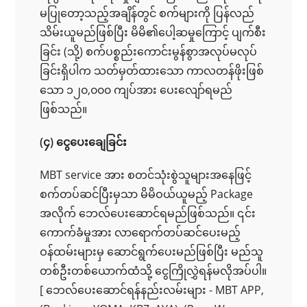
မပြုတော့သည့်အချိန်တွင် စက်များကို ပြန်လည်
သိမ်းယူမည်ဖြစ်ပြီး မိမိ၏ပေါ့ဆမှုကြောင့် ပျက်စီး
ခြင်း (သို့) စက်ပစ္စည်းကောင်းမွန်စွာအလုပ်မလုပ်
ခြင်းရှိပါက သတ်မှတ်ထားသော ကာလတန်ဖိုးဖြစ်
သော ၁၂၀,၀၀၀ ကျပ်အား ပေးလျော်ရမည်
ဖြစ်သည်။
(၄) ငွေပေးချေခြင်း
MBT service အား စတင်သုံးစွဲသူများအနေဖြင့်
စက်တပ်ဆင်ပြီးမှသာ မိမိဝယ်ယူမည့် Package
အလိုက် ဘေလ်ပေးဆောင်ရမည်ဖြစ်သည်။ ၎င်း
ကောက်ခံမှုအား လာရောက်တပ်ဆင်ပေးမည့်
ဝန်ထမ်းများမှ ဆောင်ရွက်ပေးမည်ဖြစ်ပြီး မည်သူ
တစ်ဦးတစ်ယောက်ထံသို့ ငွေကြိုလွှဲရန်မလိုအပ်ပါ။
[ ဘေလ်ပေးဆောင်ရန်နည်းလမ်းများ - MBT APP,