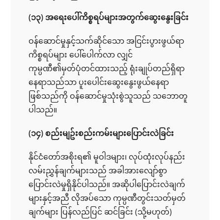
(၁၃) အရေးပေါ်ကိစ္စရပ်များအတွက်ဆွေးနွေးခြင်း
ဝန်ဆောင်မှုနှင့်သက်ဆိုင်သော အငြင်းပွားဖွယ်ရာ
ကိစ္စရပ်များ ပေါ်ပေါက်လာ လျှင်
ကုမ္ပဏီ၏မှတ်ပုံတင်ထားသည့် ရုံးချုပ်တည်ရှိရာ
နေရာသည်သာ ပူးပေါင်းဆွေးနွေးဖွယ်နေရာ
ဖြစ်သည်ကို ဝန်ဆောင်မှုသုံးစွဲသူသည် သဘောတူ
ပါသည်။
(၁၄) စည်းမျဥ်းစည်းကမ်းများပြောင်းလဲခြင်း
နိုင်ငံတော်အစိုးရ၏ မူဝါဒများ၊ လုပ်ထုံးလုပ်နည်း
လမ်းညွှန်ချက်များသည် အခါအားလျော်စွာ
ပြောင်းလဲမှုရှိနိုင်ပါသည်။ အဆိုပါပြောင်းလဲချက်
များနှင့်အညီ လိုအပ်သော ကုမ္ပဏီတွင်းသတ်မှတ်
ချက်များ ပြန်လည်ပြင် ဆင်ခြင်း (သို့မဟုတ်)