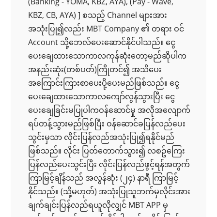
(Banking - YOMA, KBZ, AYA), (Pay - Wave,
KBZ, CB, AYA) ] စသည့် Channel များအား
အသုံးပြု၍လည်း MBT Company ၏ တရား ဝင်
Account သို့ဘေလ်ပေးဆောင်နိုင်ပါသည်။ ငွေ
ပေးချေထားသောကာလကုန်ဆုံးတော့မည်ဆိုပါက
အနည်းဆုံး(တစ်ပတ်)ကြိုတင်၍ အသိပေး
အကြောင်းကြားစာပေးပို့ပေးမည်ဖြစ်သည်။ ငွေ
ပေးချေထားသောကာလကျော်လွန်သွားပြီး ငွေ
ပေးချေခြင်းမပြုပါကဝန်ဆောင်မှု အလိုအလျောက်
ရပ်တန့်သွားမည်ဖြစ်ပြီး ဝန်ဆောင်ခပြန်လည်ပေး
သွင်းမှသာ လိုင်းပြန်လည်အသုံးပြု၍ရနိုင်မည်
ဖြစ်သည်။ လိုင်း ပြတ်တောက်သွား၍ လစဥ်ကြေး
ပြန်လည်ပေးသွင်းပြီး လိုင်းပြန်လည်ဖွင့်ရန်အတွက်
ကြာမြင့်ချိန်သည် အလွန်ဆုံး (၂၄) နာရီ ကြာမြင့်
နိုင်သည်။ (သို့မဟုတ်) အသုံးပြုသူဘက်မှလိုင်းအား
ချက်ချင်းပြန်လည်ရယူလိုလျှင် MBT APP မှ