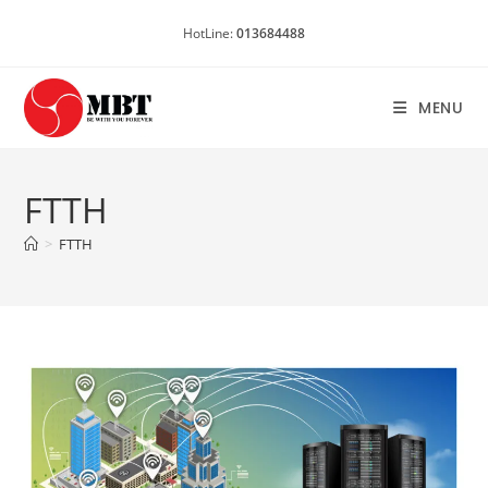
Skip
HotLine:
013684488
to
content
MENU
FTTH
>
FTTH