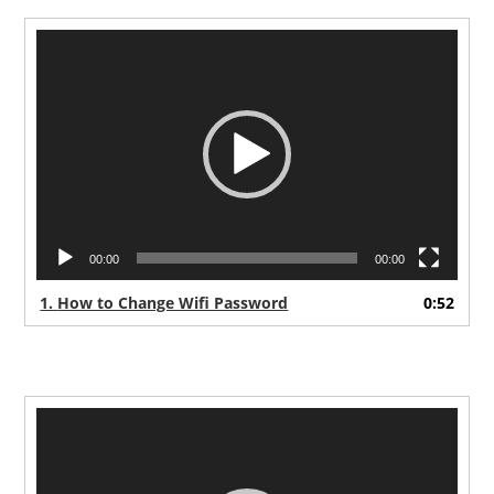
Video
Player
00:00
00:00
1.
How to Change Wifi Password
0:52
Video
Player