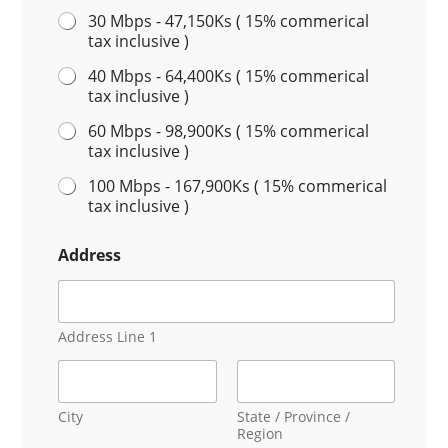
r
30 Mbps - 47,150Ks ( 15% commerical
tax inclusive )
y
s
40 Mbps - 64,400Ks ( 15% commerical
tax inclusive )
e
l
60 Mbps - 98,900Ks ( 15% commerical
tax inclusive )
e
c
100 Mbps - 167,900Ks ( 15% commerical
tax inclusive )
t
e
Address
d
Address Line 1
City
State / Province /
Region