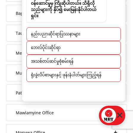
ဝန်ဆောင်မှုမှ ကြိုဆိုပါတယ်။ သိရှိလို
သည်များကို နှိပ်၍ မေးမြန်းနိုင်ပါတယ်
Bago Office
ရှင်။
Taunggyi Office
နည်းပညာဆိုင်ရာပြဿနာများ
​ဘေလ်ပိုင်းဆိုင်ရာ
Meikthila Office
အသစ်တပ်ဆင်မှုစုံစမ်းရန်
Muse Office
ရုံးခွဲလိပ်စာများနှင့် ဖုန်းနံပါတ်များကြည့်ရန်
Pathein Office
Mawlamyine Office
Monywa Office