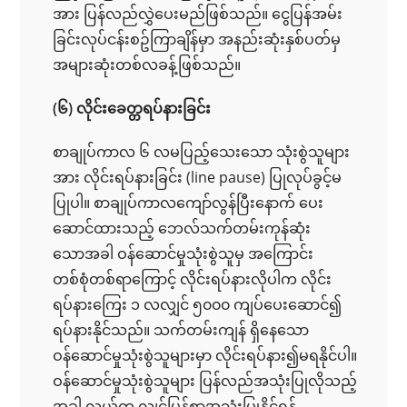
အား ပြန်လည်လွှဲပေးမည်ဖြစ်သည်။ ငွေပြန်အမ်း
ခြင်းလုပ်ငန်းစဥ်ကြာချိန်မှာ အနည်းဆုံးနှစ်ပတ်မှ
အများဆုံးတစ်လခန့်ဖြစ်သည်။
(၆) လိုင်းခေတ္တရပ်နားခြင်း
စာချုပ်ကာလ ၆ လမပြည့်သေးသော သုံးစွဲသူများ
အား လိုင်းရပ်နားခြင်း (line pause) ပြုလုပ်ခွင့်မ
ပြုပါ။ စာချုပ်ကာလကျော်လွန်ပြီးနောက် ပေး
ဆောင်ထားသည့် ဘေလ်သက်တမ်းကုန်ဆုံး
သောအခါ ဝန်ဆောင်မှုသုံးစွဲသူမှ အကြောင်း
တစ်စုံတစ်ရာကြောင့် လိုင်းရပ်နားလိုပါက လိုင်း
ရပ်နားကြေး ၁ လလျှင် ၅၀၀၀ ကျပ်ပေးဆောင်၍
ရပ်နားနိုင်သည်။ သက်တမ်းကျန် ရှိနေသော
ဝန်ဆောင်မှုသုံးစွဲသူများမှာ လိုင်းရပ်နား၍မရနိုင်ပါ။
ဝန်ဆောင်မှုသုံးစွဲသူများ ပြန်လည်အသုံးပြုလိုသည့်
အခါ လွယ်ကူ လျှင်မြန်စွာအသုံးပြုနိုင်ရန်