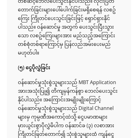
တစ်ဆင့်ဘေလ်ပေးသွင်းနိုင်ပါသည်။ လိုင်းပြတ်
တောက်ခြင်းများပေါ်ပေါက်ခြင်းမရှိစေရန် လစဥ်
ကြေး ကြိုတင်ပေးသွင်းခြင်းဖြင့် ရှောင်ရှားနိုင်
ပါသည်။ ဝန်ဆောင်မှု အတွက် ပေးသွင်းပြီးသွား
သော လစဥ်ကြေးများအား မည်သည့်အကြောင်း
တစ်စုံတစ်ရာကြောင့်မှ ပြန်လည်အမ်းပေးမည်
မဟုတ်ပါ။
(၅) ငွေပိုလွှဲခြင်း
ဝန်ဆောင်မှုသုံးစွဲသူများသည် MBT Application
အားအသုံးပြု၍ တိကျမှန်ကန်စွာ ဘေလ်ပေးသွင်း
နိုင်ပါသည်။ အကြောင်းအမျိုးမျိုးကြောင့်
ဝန်ဆောင်မှုသုံးစွဲသူများသည် Digital Channel
များမှ ကုမ္ပဏီအကောင့်ထဲသို့ ငွေပမာဏများ
မှားယွင်းစွာပိုလွှဲမိပါက ဝန်‌ဆာင်ခ (၃) လစာအား
ကြိုတင်ဖြတ်တောက်၍ သုံးစွဲသူများထံ ကျန်ငွေ