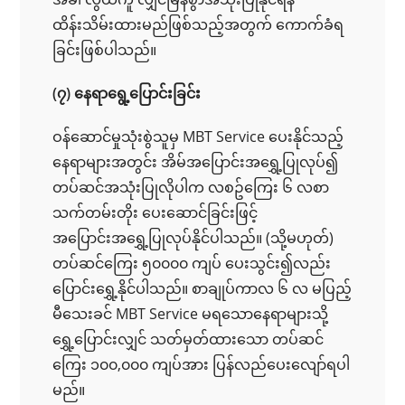
ထိန်းသိမ်းထားမည်ဖြစ်သည့်အတွက် ကောက်ခံရ
ခြင်းဖြစ်ပါသည်။
(၇) နေရာရွေ့ပြောင်းခြင်း
ဝန်ဆောင်မှုသုံးစွဲသူမှ MBT Service ပေးနိုင်သည့်
နေရာများအတွင်း အိမ်အပြောင်းအရွှေ့ပြုလုပ်၍
တပ်ဆင်အသုံးပြုလိုပါက လစဥ်ကြေး ၆ လစာ
သက်တမ်းတိုး ပေးဆောင်ခြင်းဖြင့်
အပြောင်းအရွှေ့ပြုလုပ်နိုင်ပါသည်။ (သို့မဟုတ်)
တပ်ဆင်ကြေး ၅၀၀၀၀ ကျပ် ပေးသွင်း၍လည်း
ပြောင်းရွှေ့နိုင်ပါသည်။ စာချုပ်ကာလ ၆ လ မပြည့်
မီသေးခင် MBT Service မရသောနေရာများသို့
ရွှေ့ပြောင်းလျှင် သတ်မှတ်ထားသော တပ်ဆင်
ကြေး ၁၀၀,၀၀၀ ကျပ်အား ပြန်လည်ပေးလျော်ရပါ
မည်။