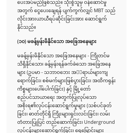
ပေးအပ်မည်ဖြစ်သည်။ သုံးစွဲသူမှ ဝန်ဆောင်မှု
အတွက် ငွေပေးချေရန် ပျက်ကွက်လျှင် MBT သည်
လိုင်းအားယာယီရပ်ဆိုင်းခြင်းအား ဆောင်ရွက်
နိုင်သည်။
(၁၀) မခန့်မှန်းမိနိုင်သော အခြေအနေများ
မခန့်မှန်းမိနိုင်သော အခြေအနေများ - ကြိုတင်မ
သိရှိနိုင်သော၊ ခန့်မှန်းရန်ခက်ခဲသော အခြေအနေ
များ (ဥပမာ - သဘာဝဘေး အရာယ်များကျ
ရောက်ခြင်း၊ စစ်မက်များဖြစ်ပွားခြင်း၊ အထိကရုန်း
ကိစ္စများပေါ်ပေါက်ခြင်း) နှင့် မြို့တော်
စည်ပင်သာယာရေး အတွက်ပြုလုပ်သော
အစိုးရ၏လုပ်ငန်းဆောင်ရွက်မှုများ (သစ်ပင်ခုတ်
ခြင်း၊ ဓာတ်တိုင်ရှိ ကြိုးများရှင်းလင်းခြင်း၊ လမ်း
တံတားပြုပြင် တည်ဆောက်ခြင်း၊ Underground
လုပ်ငန်းများဆောင်ရွက်ခြင်း၊ ရေမြောင်းများ