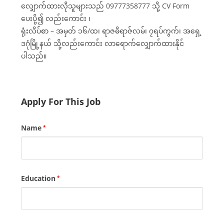
လျှောက်ထားလိုသူများသည် 09777358777 သို့ CV Form
ပေးပို့၍ လည်းကောင်း ၊
ရုံးလိပ်စာ – အမှတ် ၁၆/ထ၊ ရာဇဓိရာဇ်လမ်၊ ၇ရပ်ကွက်၊ အရှေ့
ဒဂုံမြို့နယ် သို့လည်း‌ကောင်း လာရောက်လျှောက်ထားနိုင်
ပါသည်။
Apply For This Job
Name
*
Education
*