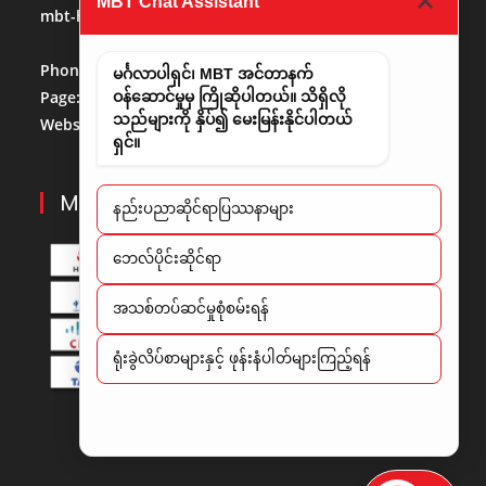
MBT Chat Assistant
mbt-hr@mbt.com.mm
(Human Resource)
Phone No:
013684488
မင်္ဂလာပါရှင်၊ MBT အင်တာနက်
Page:
http://www.facebook.com/mbt.mm
ဝန်ဆောင်မှုမှ ကြိုဆိုပါတယ်။ သိရှိလို
သည်များကို နှိပ်၍ မေးမြန်းနိုင်ပါတယ်
Website:
www.mbt.com.mm/
LinkedIn:
LinedIn
ရှင်။
MBT PARTNERS
နည်းပညာဆိုင်ရာပြဿနာများ
​ဘေလ်ပိုင်းဆိုင်ရာ
အသစ်တပ်ဆင်မှုစုံစမ်းရန်
ရုံးခွဲလိပ်စာများနှင့် ဖုန်းနံပါတ်များကြည့်ရန်