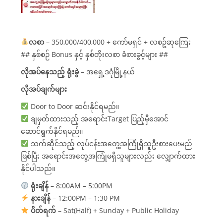
လစာ
– 350,000/400,000 + ကော်မရှင် + လစဥ်ဆုကြေး
## နှစ်စဉ် Bonus နှင့် နှစ်တိုးလစာ ခံစားခွင့်များ ##
လိုအပ်နေသည့် ရုံးခွဲ
– အရှေ့ဒဂုံမြို့နယ်
လိုအပ်ချက်များ
Door to Door ဆင်းနိုင်ရမည်။
ချမှတ်ထားသည့် အရောင်းTarget ပြည့်မှီအောင်
ဆောင်ရွက်နိုင်ရမည်။
သက်ဆိုင်သည့် လုပ်ငန်းအတွေ့အကြုံရှိသူဦးစားပေးမည်
ဖြစ်ပြီး အရောင်းအတွေ့အကြုံမရှိသူများလည်း လျှောက်ထား
နိုင်ပါသည်။
ရုံးချိန်
– 8:00AM – 5:00PM
နားချိန်
– 12:00PM – 1:30 PM
ပိတ်ရက်
– Sat(Half) + Sunday + Public Holiday