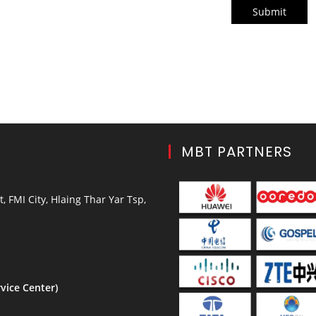
Submit
MBT PARTNERS
, FMI City, Hlaing Thar Yar Tsp,
vice Center)