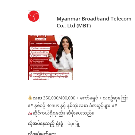
Myanmar Broadband Telecom
Co., Ltd (MBT)
လစာ
350,000/400,000 + ကော်မရှင် + လစဥ်ဆုကြေး
## နှစ်စဉ် Bonus နှင့် နှစ်တိုးလစာ ခံစားခွင့်များ ##
ဆိုင်ကယ်ရှိရမည်။ ဆီဖိုးပေးသည်။
လိုအပ်နေသည့် ရုံးခွဲ
– ပဲခူးမြို့
လိုအပ်ချက်များ