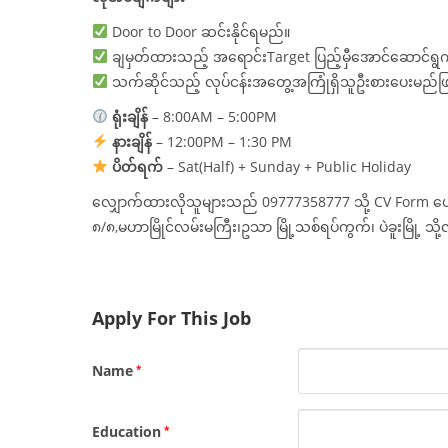
Door to Door ဆင်းနိုင်ရမည်။
ချမှတ်ထားသည့် အရောင်းTarget ပြည့်မှီအောင်ဆောင်ရွက်
သက်ဆိုင်သည့် လုပ်ငန်းအတွေ့အကြုံရှိသူဦးစားပေးမည်ဖြ
ရုံးချိန်
– 8:00AM – 5:00PM
နားချိန်
– 12:00PM – 1:30 PM
ပိတ်ရက်
– Sat(Half) + Sunday + Public Holiday
လျှောက်ထားလိုသူများသည် 09777358777 သို့ CV Form ပေး
၈/၈,မဟာမြိုင်လမ်းမကြီး၊ဥသာ မြို့သစ်ရပ်ကွက်၊ ပဲခူးမြို့
Apply For This Job
Name
*
Education
*