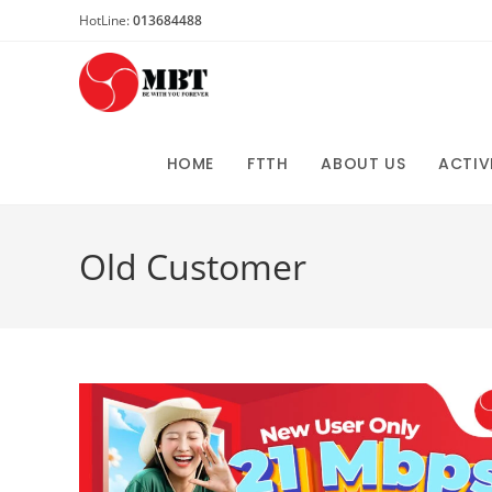
Skip
HotLine:
013684488
to
content
HOME
FTTH
ABOUT US
ACTIV
Old Customer