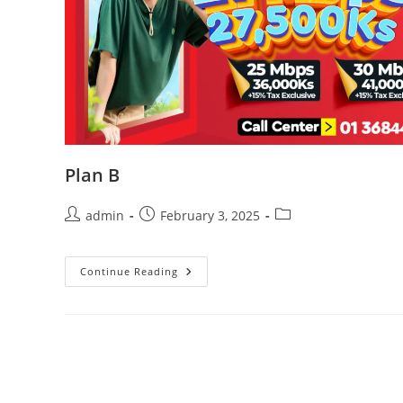
Plan B
Post
Post
Post
admin
February 3, 2025
author:
published:
category:
Plan
Continue Reading
B