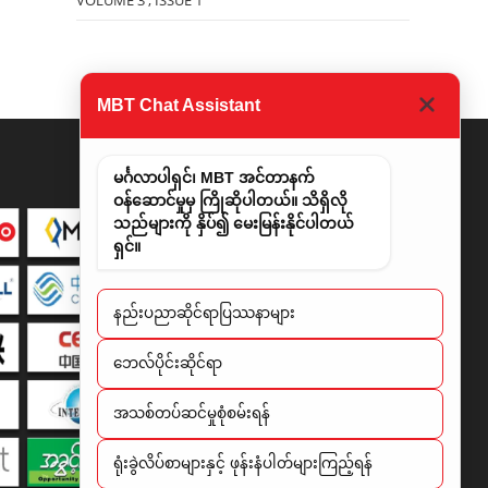
VOLUME 3 , ISSUE 1
MBT Chat Assistant
မင်္ဂလာပါရှင်၊ MBT အင်တာနက်
ဝန်ဆောင်မှုမှ ကြိုဆိုပါတယ်။ သိရှိလို
သည်များကို နှိပ်၍ မေးမြန်းနိုင်ပါတယ်
ရှင်။
နည်းပညာဆိုင်ရာပြဿနာများ
​ဘေလ်ပိုင်းဆိုင်ရာ
အသစ်တပ်ဆင်မှုစုံစမ်းရန်
ရုံးခွဲလိပ်စာများနှင့် ဖုန်းနံပါတ်များကြည့်ရန်